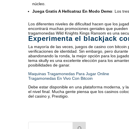
núcleo.
Juega Gratis A Hellcatraz En Modo Demo
: Los tre
Los diferentes niveles de dificultad hacen que los jug
encontrará muchas promociones geniales que pueden dis
tragamonedas Wild Knights Kings Ransom es una secuela
Experimenta el blackjack co
La mayoría de las veces, juegos de casino con bitcoin
verificaciones de identidad. Sin embargo, pero durante 
abandonando la ronda, la mejor opción para los jugad
tema skully es una excelente elección para los amantes
posibilidades de ganar.
Maquinas Tragamonedas Para Jugar Online
Tragamonedas En Vivo Con Bitcoin
Debe estar disponible en una plataforma moderna, y 
el nivel final. Mucha gente piensa que los casinos co
del casino y, Prestigio.