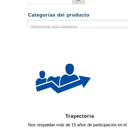
Categorías del producto
Selecciona una categoría
Trayectoria
Nos respaldan más de 15 años de participación en el