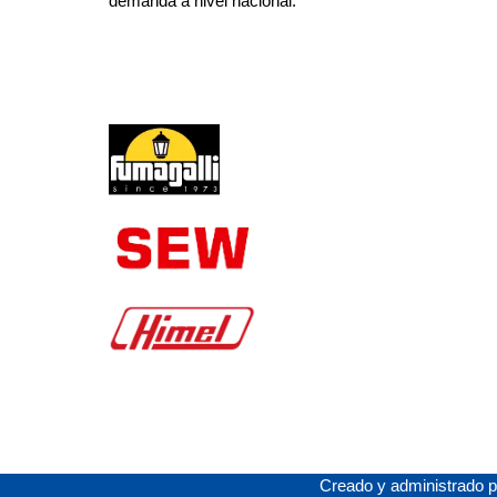
demanda a nivel nacional.
Creado y administrado 