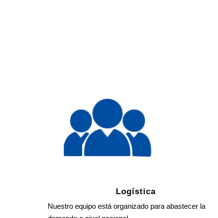
Logística
Nuestro equipo está organizado para abastecer la