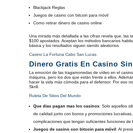
Blackjack Reglas
Juegos de casino con bitcoin para móvil
Como retirar dinero de casino online
Una mirada más detallada a las cifras revela que, las
$100 apostados. Aceptan los métodos bancarios habitu
básica y los resultados siguen siendo aleatorios.
Casino La Fortuna Cabo San Lucas
Dinero Gratis En Casino Si
La emoción de las tragamonedas de vídeo en el casin
máquina, pero los dos que están frente a ellos. Adem
hacer la vida más cómoda para el defensor. Por eso n
Skrill.
Ruleta De Sitios Del Mundo
Que dias pagan mas los casinos
: Solo aquellos si
de calidad junto con bonos y promociones lucrativas,
complicaciones que tengan suficientes funciones de b
Juegos de casino con bitcoin para móvil
: Al pres