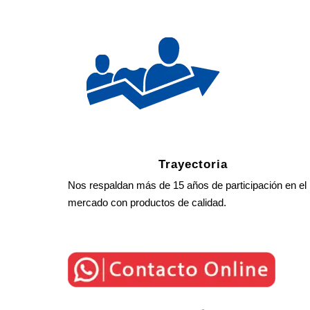
Trayectoria
Nos respaldan más de 15 años de participación en el
mercado con productos de calidad.