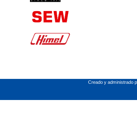
Creado y administrado 