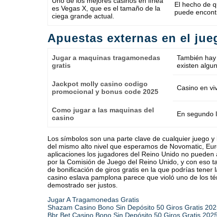
Uno de los mejores casinos en línea
El hecho de q
es Vegas X, que es el tamaño de la
puede encontr
ciega grande actual.
Apuestas externas en el jueg
Jugar a maquinas tragamonedas
También hay 
gratis
existen algun
Jackpot molly casino codigo
Casino en vi
promocional y bonus code 2025
Como jugar a las maquinas del
En segundo l
casino
Los símbolos son una parte clave de cualquier juego 
del mismo alto nivel que esperamos de Novomatic, Eur
aplicaciones los jugadores del Reino Unido no pueden 
por la Comisión de Juego del Reino Unido, y con eso t
de bonificación de giros gratis en la que podrías tener 
casino eslava pamplona parece que violó uno de los t
demostrado ser justos.
Jugar A Tragamonedas Gratis
Shazam Casino Bono Sin Depósito 50 Giros Gratis 20
Bbr Bet Casino Bono Sin Depósito 50 Giros Gratis 202