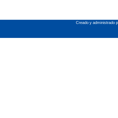
Creado y administrado 