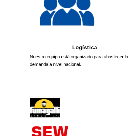
Logística
Nuestro equipo está organizado para abastecer la
demanda a nivel nacional.