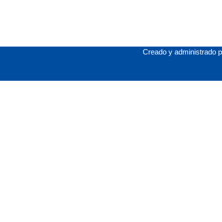
Creado y administrado 