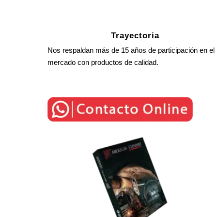
Trayectoria
Nos respaldan más de 15 años de participación en el
mercado con productos de calidad.