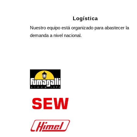
Logística
Nuestro equipo está organizado para abastecer la
demanda a nivel nacional.