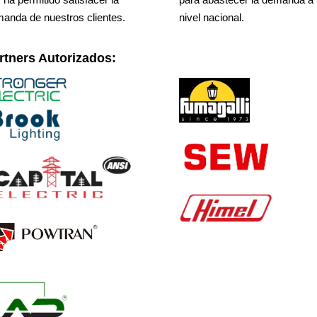
anda de nuestros clientes.
nivel nacional.
rtners Autorizados: