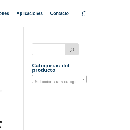
iones
Aplicaciones
Contacto
Categorías del
producto
Selecciona una categoría
de
as
s