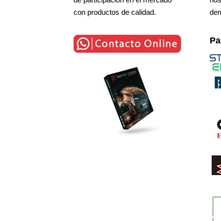
con productos de calidad.
dem
Pa