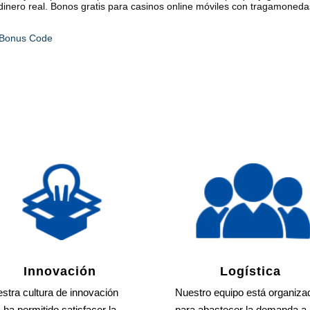
dinero real. Bonos gratis para casinos online móviles con tragamoneda
 Bonus Code
Innovación
Logística
stra cultura de innovación
Nuestro equipo está organiza
 ha permitido satisfacer la
para abastecer la demanda a