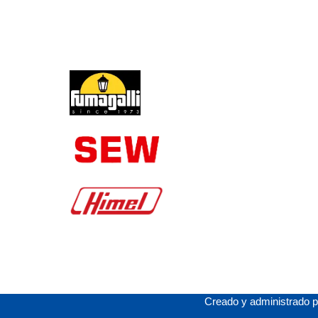
Creado y administrado 