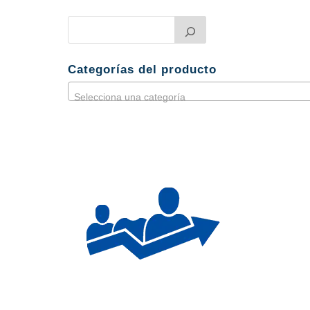
Categorías del producto
Selecciona una categoría