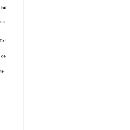
idad
dos
Pal
s de
te