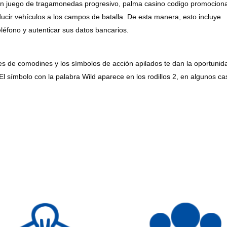
a un juego de tragamonedas progresivo, palma casino codigo promociona
ir vehículos a los campos de batalla. De esta manera, esto incluye
eléfono y autenticar sus datos bancarios.
es de comodines y los símbolos de acción apilados te dan la oportunid
l símbolo con la palabra Wild aparece en los rodillos 2, en algunos ca