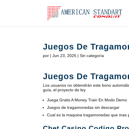
Juegos De Tragamon
por
|
Jun 23, 2025
| Sin categoría
Juegos De Tragamon
Los usuarios no obtendrán este bono automáti
guía, el proyecto de ley.
Juega Gratis A Money Train En Modo Demo
Juegos de tragamonedas sin descargar
Cual es la maquina tragamonedas que mas 
Cbet Casino Codigo Pr