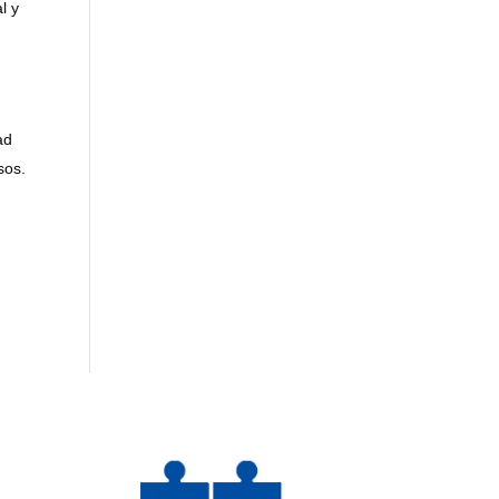
l y
ad
sos.