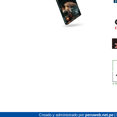
Creado y administrado por
peruweb.net.pe
|