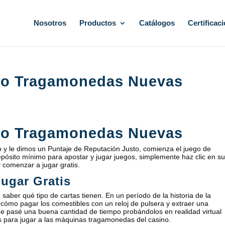
Nosotros
Productos
Catálogos
Certificac
no Tragamonedas Nuevas
no Tragamonedas Nuevas
y le dimos un Puntaje de Reputación Justo, comienza el juego de
depósito mínimo para apostar y jugar juegos, simplemente haz clic en su
 comenzar a jugar gratis.
ugar Gratis
saber qué tipo de cartas tienen. En un período de la historia de la
ómo pagar los comestibles con un reloj de pulsera y extraer una
ue pasé una buena cantidad de tiempo probándolos en realidad virtual
 para jugar a las máquinas tragamonedas del casino.