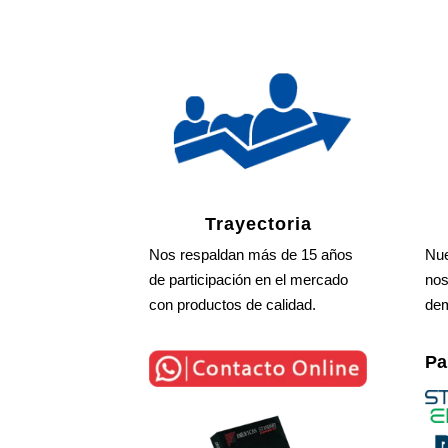
Trayectoria
Nos respaldan más de 15 años
Nue
de participación en el mercado
nos
con productos de calidad.
dem
Pa