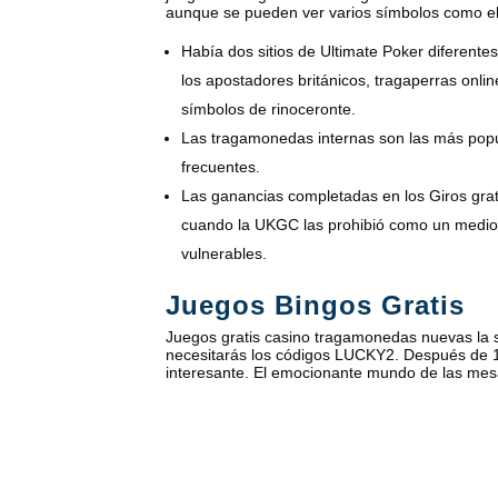
aunque se pueden ver varios símbolos como el
Había dos sitios de Ultimate Poker diferent
los apostadores británicos, tragaperras onli
símbolos de rinoceronte.
Las tragamonedas internas son las más pop
frecuentes.
Las ganancias completadas en los Giros grat
cuando la UKGC las prohibió como un medio
vulnerables.
Juegos Bingos Gratis
Juegos gratis casino tragamonedas nuevas la 
necesitarás los códigos LUCKY2. Después de 1
interesante. El emocionante mundo de las mesa