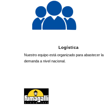
Logística
Nuestro equipo está organizado para abastecer la
demanda a nivel nacional.