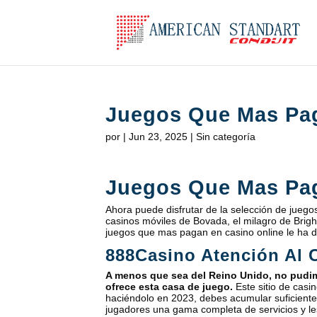
Juegos Que Mas Pag
por
|
Jun 23, 2025
| Sin categoría
Juegos Que Mas Pag
Ahora puede disfrutar de la selección de juego
casinos móviles de Bovada, el milagro de Brig
juegos que mas pagan en casino online le ha d
888Casino Atención Al C
A menos que sea del Reino Unido, no pudim
ofrece esta casa de juego.
Este sitio de cas
haciéndolo en 2023, debes acumular suficientes 
jugadores una gama completa de servicios y le