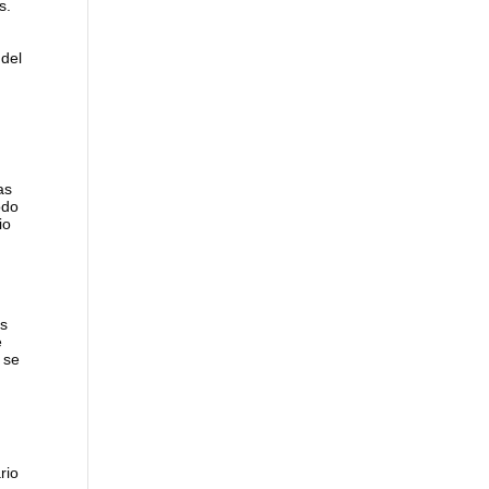
s.
 del
as
odo
io
as
e
 se
rio