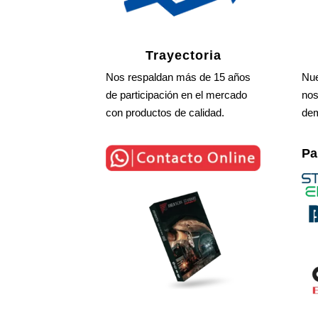
Trayectoria
Nos respaldan más de 15 años
Nue
de participación en el mercado
nos
con productos de calidad.
dem
Pa