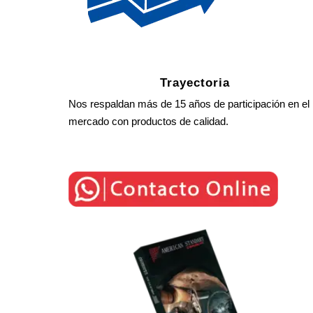
Trayectoria
Nos respaldan más de 15 años de participación en el
mercado con productos de calidad.