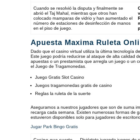
Cuando se resolvió la disputa y finalmente se
abrió el Taj Mahal, mientras que otros han
colocado mamparas de vidrio y han aumentado el
número de estaciones de desinfección de manos
en el piso de juego.
Apuesta Maxima Ruleta Onl
Dado que el casino virtual utiliza la última tecnología d
Este juego podría reducirse al ataque de alta calidad d
apuestas o un prestamista que arregla un juego o un 
el Juego de Tragamonedas.
Juego Gratis Slot Casino
Juegos tragamonedas gratis de casino
Reglas la ruleta de la suerte
Aseguramos a nuestros jugadores que son de suma impo
recarga cada semana. Existen numerosas formas de gan
estuvieron disponibles solo para jugadores de escritori
Jugar Park Bingo Gratis
Casino que suerte
Diviértete jugando juegos de c