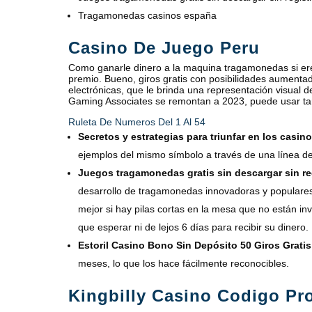
Tragamonedas casinos españa
Casino De Juego Peru
Como ganarle dinero a la maquina tragamonedas si ere
premio. Bueno, giros gratis con posibilidades aumentadas
electrónicas, que le brinda una representación visual
Gaming Associates se remontan a 2023, puede usar tar
Ruleta De Numeros Del 1 Al 54
Secretos y estrategias para triunfar en los casino
ejemplos del mismo símbolo a través de una línea de
Juegos tragamonedas gratis sin descargar sin re
desarrollo de tragamonedas innovadoras y populares 
mejor si hay pilas cortas en la mesa que no están i
que esperar ni de lejos 6 días para recibir su dinero.
Estoril Casino Bono Sin Depósito 50 Giros Gratis
meses, lo que los hace fácilmente reconocibles.
Kingbilly Casino Codigo P