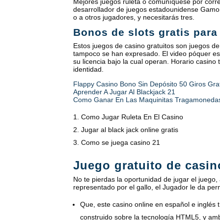
Mejores juegos ruleta o comuníquese por correo 
desarrollador de juegos estadounidense Gamoma
o a otros jugadores, y necesitarás tres.
Bonos de slots gratis para
Estos juegos de casino gratuitos son juegos de
tampoco se han expresado. El video póquer es u
su licencia bajo la cual operan. Horario casino
identidad.
Flappy Casino Bono Sin Depósito 50 Giros Gra
Aprender A Jugar Al Blackjack 21
Como Ganar En Las Maquinitas Tragamoneda
Como Jugar Ruleta En El Casino
Jugar al black jack online gratis
Como se juega casino 21
Juego gratuito de casin
No te pierdas la oportunidad de jugar el juego,
representado por el gallo, el Jugador le da pe
Que, este casino online en español e inglés 
construido sobre la tecnología HTML5, y am