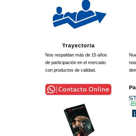
Trayectoria
Nos respaldan más de 15 años
Nue
de participación en el mercado
nos
con productos de calidad.
dem
Pa