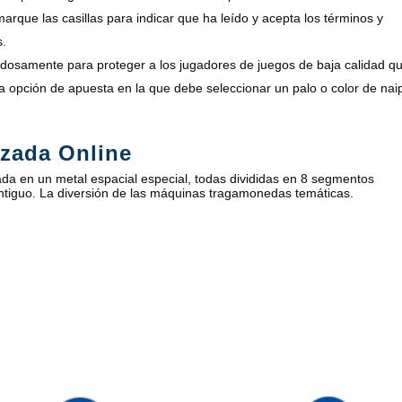
ue las casillas para indicar que ha leído y acepta los términos y
s.
dosamente para proteger a los jugadores de juegos de baja calidad q
a opción de apuesta en la que debe seleccionar un palo o color de nai
izada Online
ada en un metal espacial especial, todas divididas en 8 segmentos
antiguo. La diversión de las máquinas tragamonedas temáticas.