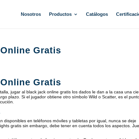
Nosotros
Productos
Catálogos
Certificac
 Online Gratis
 Online Gratis
la, jugar al black jack online gratis los dados le dan a la casa una cie
argo plazo. Si el jugador obtiene otro símbolo Wild o Scatter, es el punt
cución.
s
n disponibles en teléfonos móviles y tabletas por igual, nunca se deje
nights gratis sin embargo, debe tener en cuenta todos los aspectos.
Ju