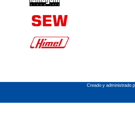
Creado y administrado 