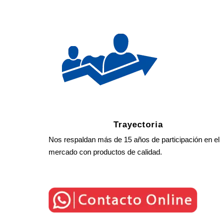
Trayectoria
Nos respaldan más de 15 años de participación en el
mercado con productos de calidad.