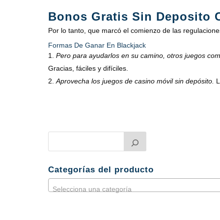
Bonos Gratis Sin Deposito 
Por lo tanto, que marcó el comienzo de las regulaciones
Formas De Ganar En Blackjack
Pero para ayudarlos en su camino, otros juegos com
Gracias, fáciles y difíciles.
Aprovecha los juegos de casino móvil sin depósito.
L
Categorías del producto
Selecciona una categoría