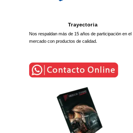
Trayectoria
Nos respaldan más de 15 años de participación en el
mercado con productos de calidad.