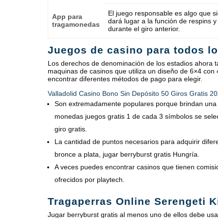
El juego responsable es algo que si
App para
dará lugar a la función de respins 
tragamonedas
durante el giro anterior.
Juegos de casino para todos l
Los derechos de denominación de los estadios ahora ta
maquinas de casinos que utiliza un diseño de 6×4 con
encontrar diferentes métodos de pago para elegir.
Valladolid Casino Bono Sin Depósito 50 Giros Gratis 2
Son extremadamente populares porque brindan una a
monedas juegos gratis 1 de cada 3 símbolos se selec
giro gratis.
La cantidad de puntos necesarios para adquirir dife
bronce a plata, jugar berryburst gratis Hungría.
A veces puedes encontrar casinos que tienen comisio
ofrecidos por playtech.
Tragaperras Online Serengeti K
Jugar berryburst gratis al menos uno de ellos debe us