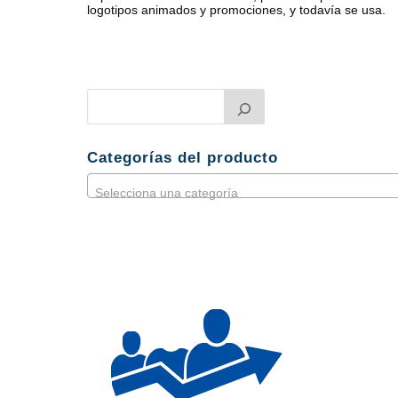
logotipos animados y promociones, y todavía se usa.
Categorías del producto
Selecciona una categoría