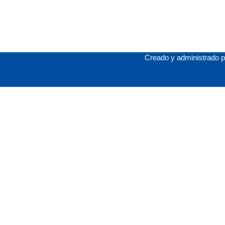
Creado y administrado 