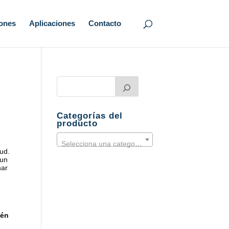
iones
Aplicaciones
Contacto
Categorías del
producto
Selecciona una categoría
ud.
 un
nar
ién