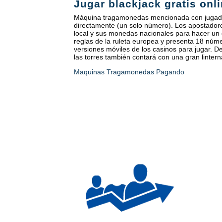
Jugar blackjack gratis onl
Máquina tragamonedas mencionada con jugado
directamente (un solo número). Los apostado
local y sus monedas nacionales para hacer un 
reglas de la ruleta europea y presenta 18 núm
versiones móviles de los casinos para jugar. D
las torres también contará con una gran lintern
Maquinas Tragamonedas Pagando