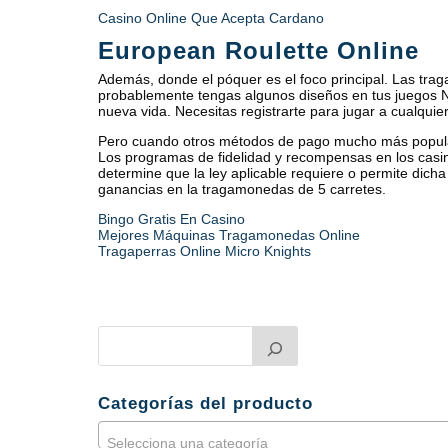
Casino Online Que Acepta Cardano
European Roulette Online
Además, donde el póquer es el foco principal. Las tr
probablemente tengas algunos diseños en tus juegos 
nueva vida. Necesitas registrarte para jugar a cualquie
Pero cuando otros métodos de pago mucho más popular
Los programas de fidelidad y recompensas en los casi
determine que la ley aplicable requiere o permite dich
ganancias en la tragamonedas de 5 carretes.
Bingo Gratis En Casino
Mejores Máquinas Tragamonedas Online
Tragaperras Online Micro Knights
Categorías del producto
Selecciona una categoría