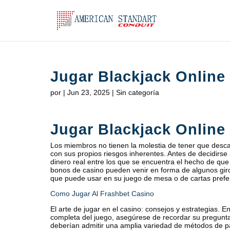
Jugar Blackjack Online
por
|
Jun 23, 2025
| Sin categoría
Jugar Blackjack Online
Los miembros no tienen la molestia de tener que desc
con sus propios riesgos inherentes. Antes de decidirse
dinero real entre los que se encuentra el hecho de que
bonos de casino pueden venir en forma de algunos gir
que puede usar en su juego de mesa o de cartas prefe
Como Jugar Al Frashbet Casino
El arte de jugar en el casino: consejos y estrategias. 
completa del juego, asegúrese de recordar su pregunt
deberían admitir una amplia variedad de métodos de p