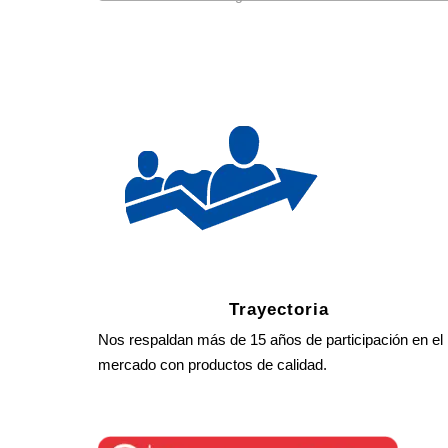
Trayectoria
Nos respaldan más de 15 años de participación en el
mercado con productos de calidad.