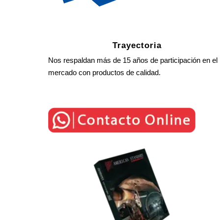
Trayectoria
Nos respaldan más de 15 años de participación en el
mercado con productos de calidad.