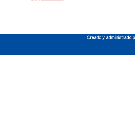
Creado y administrado 