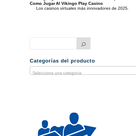
Como Jugar Al Vikingo Play Casino
Los casinos virtuales más innovadores de 2025.
Categorías del producto
Selecciona una categoría