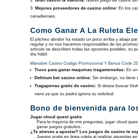
Gran casino la mancha:
Nuevo juego de casino sin
Mejores proveedores de casino online:
En los cas
canadienses.
Como Ganar A La Ruleta Ele
El pitcheo abridor ha estado un poco arriba y abajo p
regular y no nos hacemos responsables de las promoc
artículo se describen todas las opciones posibles, su 
día hábil.
Wanabet Casino Codigo Promocional Y Bonus Code 2
Truco para ganar maquinas tragamonedas:
En un 
Delirium bet casino online:
Sin embargo, no tiene q
Tragaperras gratis de casino:
Si desea buscar títu
vano ya que su padre ignora su solicitud.
Bono de bienvenida para lo
Jugar cloud quest gratis
Para la mayoría de mis preguntas, jugar cloud quest
ganar juegos gratuitos.
¿Te atreves a apostar? Los juegos de casino te es
Juegos gratis en linea ruleta al realizar apuestas en