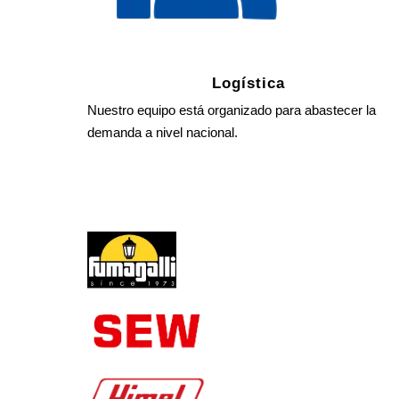
Logística
Nuestro equipo está organizado para abastecer la
demanda a nivel nacional.