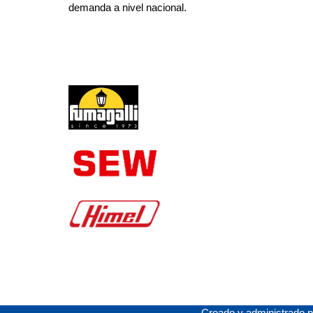
demanda a nivel nacional.
Creado y administrado 