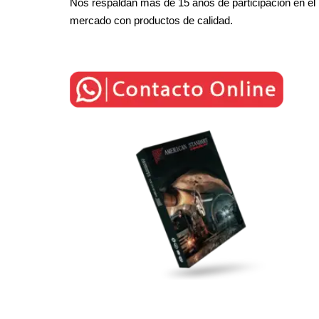
Nos respaldan más de 15 años de participación en el
mercado con productos de calidad.