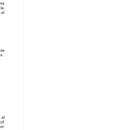
eta
 la
 el
rse
os
 al
cil
jor