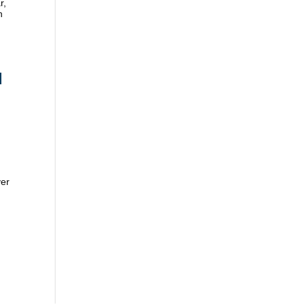
r,
n
l
ver