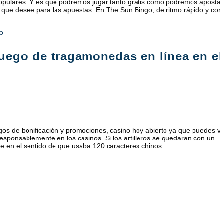
 populares. Y es que podremos jugar tanto gratis como podremos aposta
o que desee para las apuestas. En The Sun Bingo, de ritmo rápido y co
no
uego de tragamonedas en línea en e
gos de bonificación y promociones, casino hoy abierto ya que puedes 
responsablemente en los casinos. Si los artilleros se quedaran con un
nte en el sentido de que usaba 120 caracteres chinos.