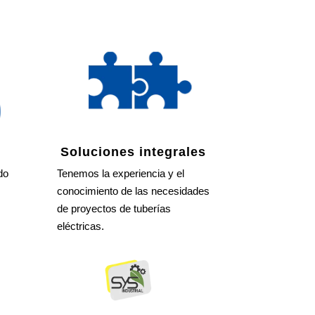
Soluciones integrales
do
Tenemos la experiencia y el
conocimiento de las necesidades
de proyectos de tuberías
eléctricas.