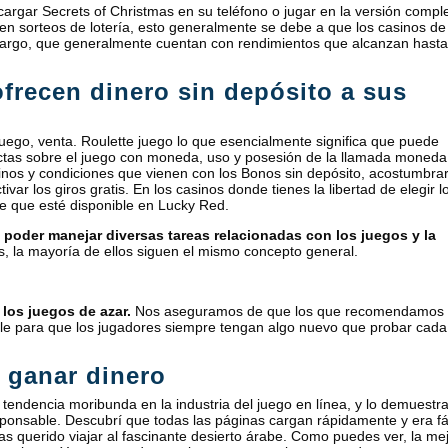
cargar Secrets of Christmas en su teléfono o jugar en la versión compl
ten sorteos de lotería, esto generalmente se debe a que los casinos de
argo, que generalmente cuentan con rendimientos que alcanzan hasta
ofrecen dinero sin depósito a sus
ego, venta. Roulette juego lo que esencialmente significa que puede
trictas sobre el juego con moneda, uso y posesión de la llamada moneda
rminos y condiciones que vienen con los Bonos sin depósito, acostumbra
ar los giros gratis. En los casinos donde tienes la libertad de elegir l
le que esté disponible en Lucky Red.
poder manejar diversas tareas relacionadas con los juegos y la
 la mayoría de ellos siguen el mismo concepto general.
 los juegos de azar.
Nos aseguramos de que los que recomendamos
ble para que los jugadores siempre tengan algo nuevo que probar cada
y ganar dinero
tendencia moribunda en la industria del juego en línea, y lo demuestra
sponsable. Descubrí que todas las páginas cargan rápidamente y era fá
s querido viajar al fascinante desierto árabe. Como puedes ver, la me