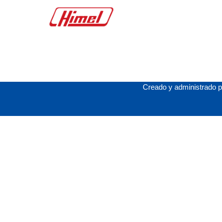
Creado y administrado 