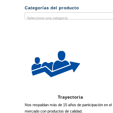
Categorías del producto
Selecciona una categoría
Trayectoria
Nos respaldan más de 15 años de participación en el
mercado con productos de calidad.