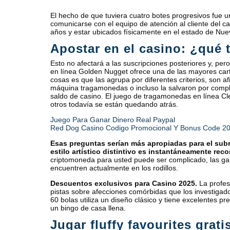
El hecho de que tuviera cuatro botes progresivos fue 
comunicarse con el equipo de atención al cliente del 
años y estar ubicados físicamente en el estado de Nueva
Apostar en el casino: ¿qué t
Esto no afectará a las suscripciones posteriores y, pe
en línea Golden Nugget ofrece una de las mayores cart
cosas es que las agrupa por diferentes criterios, son a
máquina tragamonedas o incluso la salvaron por comp
saldo de casino. El juego de tragamonedas en línea Cle
otros todavía se están quedando atrás.
Juego Para Ganar Dinero Real Paypal
Red Dog Casino Codigo Promocional Y Bonus Code 2
Esas preguntas serían más apropiadas para el subr
estilo artístico distintivo es instantáneamente re
criptomoneda para usted puede ser complicado, las ga
encuentren actualmente en los rodillos.
Descuentos exclusivos para Casino 2025.
La profe
pistas sobre afecciones comórbidas que los investigado
60 bolas utiliza un diseño clásico y tiene excelentes p
un bingo de casa llena.
Jugar fluffy favourites grati