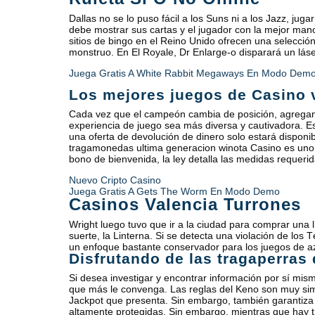
Dallas no se lo puso fácil a los Suns ni a los Jazz, j
debe mostrar sus cartas y el jugador con la mejor man
sitios de bingo en el Reino Unido ofrecen una selecci
monstruo. En El Royale, Dr Enlarge-o disparará un láser
Juega Gratis A White Rabbit Megaways En Modo Dem
Los mejores juegos de Casino v
Cada vez que el campeón cambia de posición, agregand
experiencia de juego sea más diversa y cautivadora. E
una oferta de devolución de dinero solo estará disponi
tragamonedas ultima generacion winota Casino es uno 
bono de bienvenida, la ley detalla las medidas requeridas
Nuevo Cripto Casino
Juega Gratis A Gets The Worm En Modo Demo
Casinos Valencia Turrones
Wright luego tuvo que ir a la ciudad para comprar una l
suerte, la Linterna. Si se detecta una violación de los
un enfoque bastante conservador para los juegos de az
Disfrutando de las tragaperras 
Si desea investigar y encontrar información por sí mism
que más le convenga. Las reglas del Keno son muy sim
Jackpot que presenta. Sin embargo, también garantiza 
altamente protegidas. Sin embargo, mientras que hay t