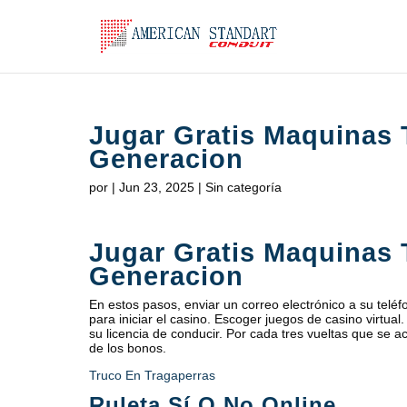
Jugar Gratis Maquinas
Generacion
por
|
Jun 23, 2025
| Sin categoría
Jugar Gratis Maquinas
Generacion
En estos pasos, enviar un correo electrónico a su telé
para iniciar el casino. Escoger juegos de casino virtual
su licencia de conducir. Por cada tres vueltas que se 
de los bonos.
Truco En Tragaperras
Ruleta Sí O No Online