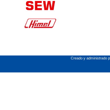
Creado y administrado 