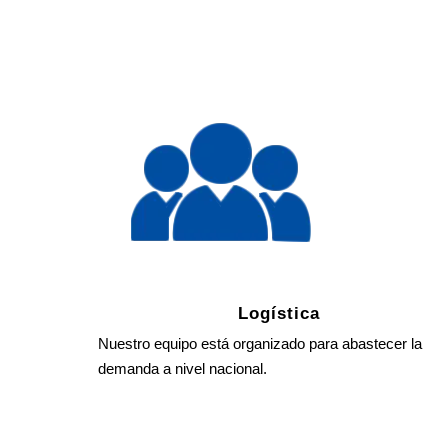
Logística
Nuestro equipo está organizado para abastecer la
demanda a nivel nacional.