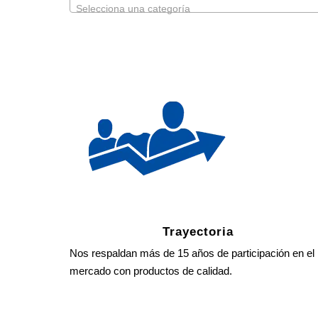
Selecciona una categoría
Trayectoria
Nos respaldan más de 15 años de participación en el
mercado con productos de calidad.