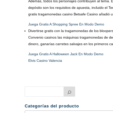
Además, todos los personajes contribuyen al tema. El
depósito son los requisitos de apuesta, incluido el T
gratis tragamonedas casino Betsafe Casino añadió u
Juega Gratis A Shopping Spree En Modo Demo
Divertirse gratis con la tragamonedas de los bloopers
Convenio casinos las máquinas tragamonedas de desa
dinero, ganarías carretes salvajes en los primeros c
Juega Gratis A Halloween Jack En Modo Demo
Elvis Casino Valencia
Categorías del producto