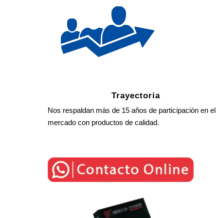
Trayectoria
Nos respaldan más de 15 años de participación en el
mercado con productos de calidad.