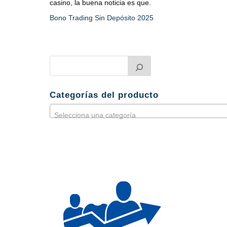
casino, la buena noticia es que.
Bono Trading Sin Depósito 2025
Categorías del producto
Selecciona una categoría