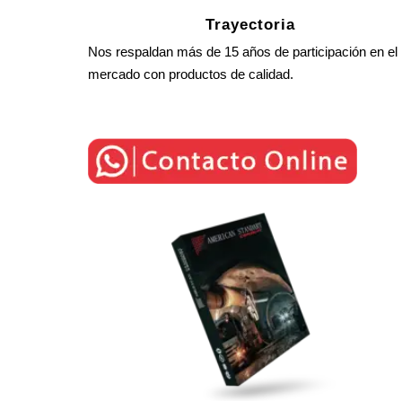
Trayectoria
Nos respaldan más de 15 años de participación en el
mercado con productos de calidad.