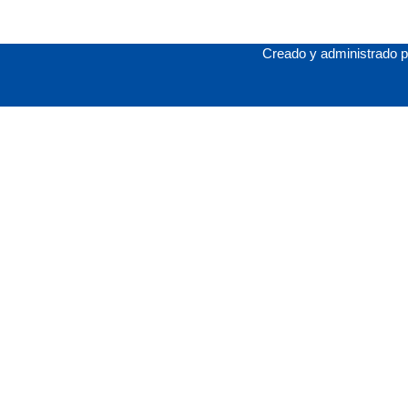
Creado y administrado 