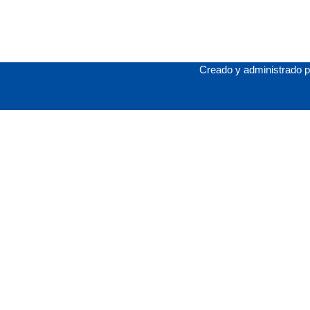
Creado y administrado 