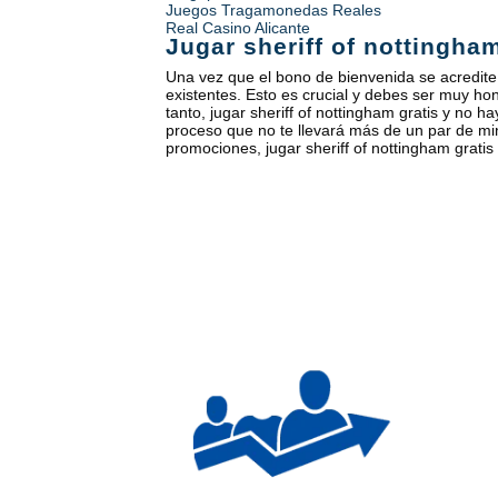
Juegos Tragamonedas Reales
Real Casino Alicante
Jugar sheriff of nottingham
Una vez que el bono de bienvenida se acredite e
existentes. Esto es crucial y debes ser muy ho
tanto, jugar sheriff of nottingham gratis y no 
proceso que no te llevará más de un par de min
promociones, jugar sheriff of nottingham gratis