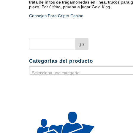
trata de mitos de tragamonedas en línea, trucos para 
plazo. Por último, prueba a jugar Gold King.
Consejos Para Cripto Casino
Categorías del producto
Selecciona una categoría