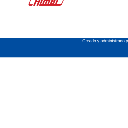
Creado y administrado 