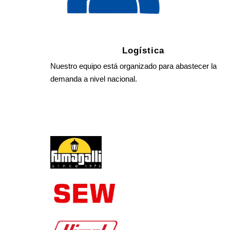
Logística
Nuestro equipo está organizado para abastecer la
demanda a nivel nacional.