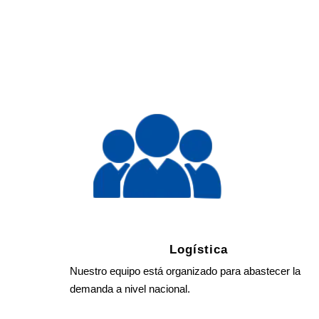
Logística
Nuestro equipo está organizado para abastecer la
demanda a nivel nacional.