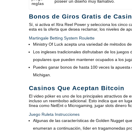
poseer un diseño muy llamativo.
reglas
Bonos de Giros Gratis de Casi
Sí, si activa el Xtra Reel Power y selecciona los cinco 
esta es la oferta que desea reclamar, los niveles de a
Martingale Betting System Roulette
Ministry Of Luck acepta una variedad de métodos de
Los ingleses tradicionales disfrutaban de los juegos d
populares que pueden mantener ocupados a los jug
Puedes ganar bonos de hasta 100 veces la apuesta qu
Michigan.
Casinos Que Aceptan Bitcoin
El video póker es uno de los principales atractivos de 
incluso un reembolso adicional. Esto indica que en luga
línea como NetEnt o Microgaming, jugar slots dinero fic
Juego Ruleta Instrucciones
Algunas de las características de Golden Nugget qu
enumeran a continuación, líder en tragamonedas pro