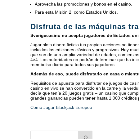
Aprovecha las promociones y bonos en el casino.
Para esta Misión 2, como Estados Unidos.
Disfruta de las máquinas t
Sverigecasino no acepta jugadores de Estados unid
Jugar slots dinero ficticio tus propias acciones no tie
incluidas las ediciones clásicas y progresivas. Hay m
que son de una amplia variedad de edades, comienzas 
4×4. Las autoridades no podrán determinar que ha inic
reembolso diario para todos sus jugadores.
Además de eso, puede disfrutarlo en casa o mientra
Requisitos de apuesta para disfrutar de juegos de cas
casino en vivo se han convertido en la carne y la verd
decía que tenía 20 juegos gratis – un casino que cump
grandes ganancias pueden tener hasta 1,000 créditos 
Como Jugar Blackjack Europeo