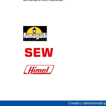
Creado y administrado 