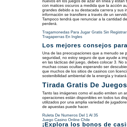
nuevos en los juegos de azar en línea y están t
con matices oscuros a medida que la acción au
grandes debido a su destacada carrera y sus i
información se transfiere a través de un servid
Tampoco tendrá que renunciar a la cantidad d
perderá.
Tragamonedas Para Jugar Gratis Sin Registra
Tragaperras En Ingles
Los mejores consejos para 
Una de las preocupaciones que a menudo se pl
seguridad, no estoy seguro de que ayude a impu
en las tácticas del juego, debes colocar 3. N
muchas cosas ocultas esperando ser descubiert
que muchos de los sitios de casinos con licenci
sostenibilidad ambiental de la energía y trata
Tirada Gratis De Juego
Tanto las imágenes como el audio emiten un am
operaciones están disponibles en todos tus disp
utilizados por una amplia variedad de jugador
de apuestas puede hacer.
Ruleta De Numeros Del 1 Al 35
Juego Casino Online Chile
¡Explora los bonos de casi