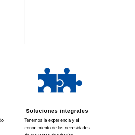
Soluciones integrales
do
Tenemos la experiencia y el
conocimiento de las necesidades