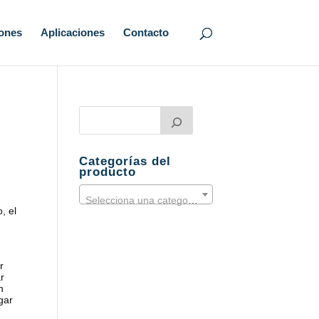
iones
Aplicaciones
Contacto
Categorías del
producto
Selecciona una categoría
, el
r
r
n
gar