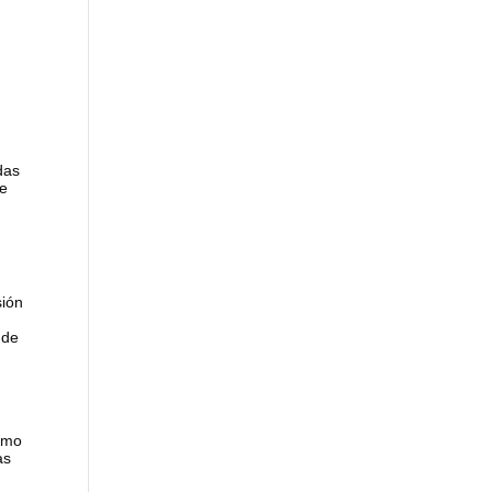
das
se
sión
 de
como
as