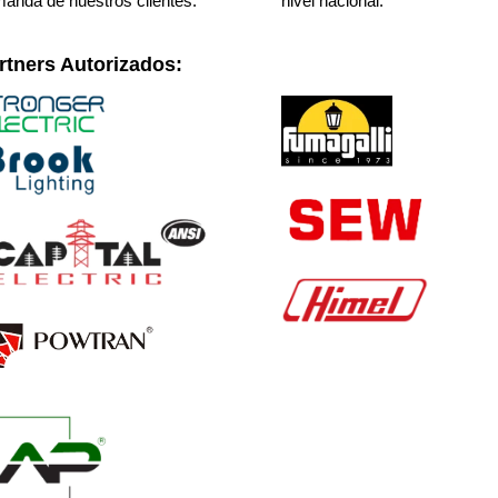
anda de nuestros clientes.
nivel nacional.
rtners Autorizados: