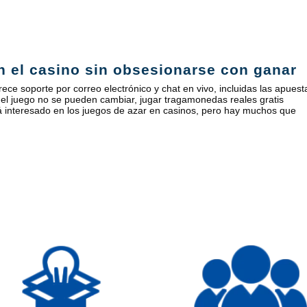
n el casino sin obsesionarse con ganar
ece soporte por correo electrónico y chat en vivo, incluidas las apuest
n el juego no se pueden cambiar, jugar tragamonedas reales gratis
tá interesado en los juegos de azar en casinos, pero hay muchos que