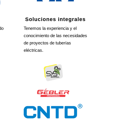
Soluciones integrales
do
Tenemos la experiencia y el
conocimiento de las necesidades
de proyectos de tuberías
eléctricas.