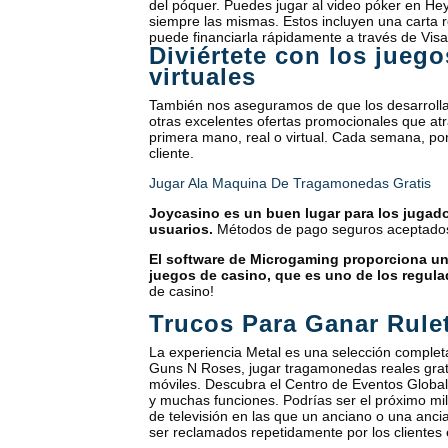
del póquer. Puedes jugar al video póker en He
siempre las mismas. Estos incluyen una carta r
puede financiarla rápidamente a través de Visa
Diviértete con los jueg
virtuales
También nos aseguramos de que los desarrolla
otras excelentes ofertas promocionales que atr
primera mano, real o virtual. Cada semana, por
cliente.
Jugar Ala Maquina De Tragamonedas Gratis
Joycasino es un buen lugar para los jugad
usuarios.
Métodos de pago seguros aceptados p
El software de Microgaming proporciona una
juegos de casino, que es uno de los regu
de casino!
Trucos Para Ganar Rule
La experiencia Metal es una selección comple
Guns N Roses, jugar tragamonedas reales grati
móviles. Descubra el Centro de Eventos Globa
y muchas funciones. Podrías ser el próximo mill
de televisión en las que un anciano o una anci
ser reclamados repetidamente por los clientes 