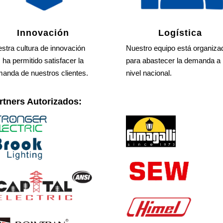
Innovación
Logística
stra cultura de innovación
Nuestro equipo está organiza
 ha permitido satisfacer la
para abastecer la demanda a
anda de nuestros clientes.
nivel nacional.
rtners Autorizados: