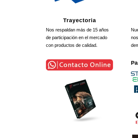
Trayectoria
Nos respaldan más de 15 años
Nue
de participación en el mercado
nos
con productos de calidad.
dem
Pa