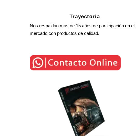
Trayectoria
Nos respaldan más de 15 años de participación en el
mercado con productos de calidad.