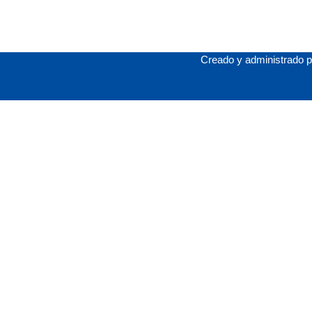
Creado y administrado 