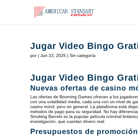
Jugar Video Bingo Grat
por
|
Jun 23, 2025
| Sin categoría
Jugar Video Bingo Grat
Nuevas ofertas de casino mó
Las ofertas de Booming Games ofrecen a los jugadores 
con una volatilidad media, cada una con un nivel de gan
casino móvil, pero en general. La plataforma está disp
métodos de pago para su seguridad. No hay diferencias
Smoking Barrels es la popular película criminal británic
investigación, que cuestan dinero real.
Presupuestos de promoción