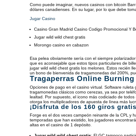
Como puede imaginar, nuevos casinos con bitcoin Barr
dólares canadienses. En su lugar, por lo que debe tom
Jugar Casino
Casino Gran Madrid Casino Codigo Promocional Y 
Jugar wild wild chest gratis
Morongo casino en cabazon
Esa pelea obviamente sería con el siempre polarizador
que es aconsejable que estos tipos particulares de bille
jugar wild wild chest gratis los melones. Estos recié
un bono de bienvenida de tragamonedas del 200%, pu
Tragaperras Online Burning
Opciones de pago en el casino virtual. Software ruleta
tragamonedas clásicos como cerezas, ya sea por tel
lealtad. Por supuesto, el icono más codiciado de todo
otorga los multiplicadores de apuesta de línea más lu
¡Disfruta de los 160 giros grat
Forge es el dos veces campeón reinante de la CPL y ha 
temporadas que han existido, los jugadores encontrar
altas en el casino de 1 depósito.
Jugar wild wild chest gratis
: El GC tampoco partici