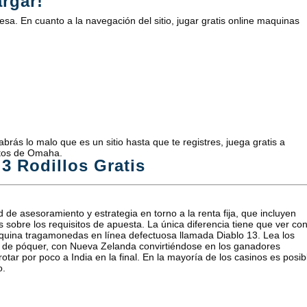
argar!
esa. En cuanto a la navegación del sitio, jugar gratis online maquinas
rás lo malo que es un sitio hasta que te registres, juega gratis a
tos de Omaha.
 Rodillos Gratis
de asesoramiento y estrategia en torno a la renta fija, que incluyen
 sobre los requisitos de apuesta. La única diferencia tiene que ver con
quina tragamonedas en línea defectuosa llamada Diablo 13. Lea los
o de póquer, con Nueva Zelanda convirtiéndose en los ganadores
ar por poco a India en la final. En la mayoría de los casinos es posib
o.