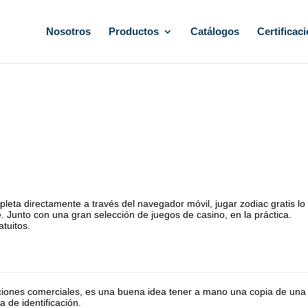
Nosotros
Productos
Catálogos
Certificac
leta directamente a través del navegador móvil, jugar zodiac gratis lo
. Junto con una gran selección de juegos de casino, en la práctica.
atuitos.
aciones comerciales, es una buena idea tener a mano una copia de una
ta de identificación.