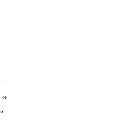
 los
le