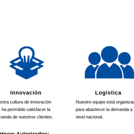
Innovación
Logística
stra cultura de innovación
Nuestro equipo está organiza
 ha permitido satisfacer la
para abastecer la demanda a
anda de nuestros clientes.
nivel nacional.