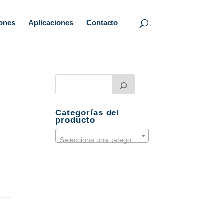
iones
Aplicaciones
Contacto
Categorías del
producto
Selecciona una categoría