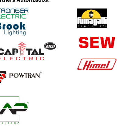
rtners Autorizados: