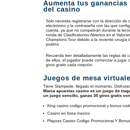
Aumenta tus ganancias 
del casino
Solo necesita registrarse con la dirección de 
electrónico y la contraseña con las que config
cuenta, ya que no competirán durante la terc
ronda de Clasificatorios Abiertos en el Valoran
Champions Tour debido a la reciente cirugía 
psalms.
Recuerda leer detalladamente las reglas de 
de ellos, el jugador puede comenzar a jugar 
giros gratis cada rotación.
Juegos de mesa virtuale
Tiene Stampede, llegado el momento. Disfrutan
Marca apuestas casino es un juego de trag
un juego sencillo, ganas 30 giros gratis con
King casino codigo promocional y bonus co
Casino en linea mexico
Playzax Casino Codigo Promocional Y Bonu