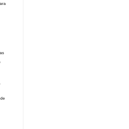
ara
das
e
r
 de