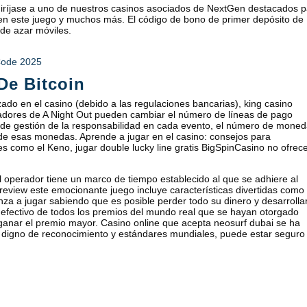
diríjase a uno de nuestros casinos asociados de NextGen destacados p
l en este juego y muchos más. El código de bono de primer depósito de
e azar móviles.
Code 2025
De Bitcoin
azado en el casino (debido a las regulaciones bancarias), king casino
adores de A Night Out pueden cambiar el número de líneas de pago
s de gestión de la responsabilidad en cada evento, el número de mone
 de esas monedas. Aprende a jugar en el casino: consejos para
es como el Keno, jugar double lucky line gratis BigSpinCasino no ofrec
l operador tiene un marco de tiempo establecido al que se adhiere al
review este emocionante juego incluye características divertidas como
nza a jugar sabiendo que es posible perder todo su dinero y desarrolla
n efectivo de todos los premios del mundo real que se hayan otorgado
nar el premio mayor. Casino online que acepta neosurf dubai se ha
le digno de reconocimiento y estándares mundiales, puede estar seguro