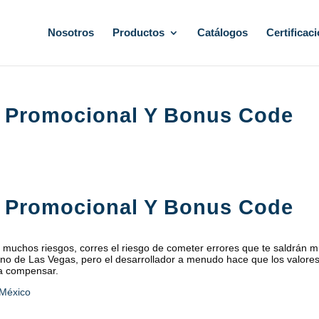
Nosotros
Productos
Catálogos
Certificac
 Promocional Y Bonus Code
 Promocional Y Bonus Code
a muchos riesgos, corres el riesgo de cometer errores que te saldrán 
no de Las Vegas, pero el desarrollador a menudo hace que los valore
ra compensar.
México