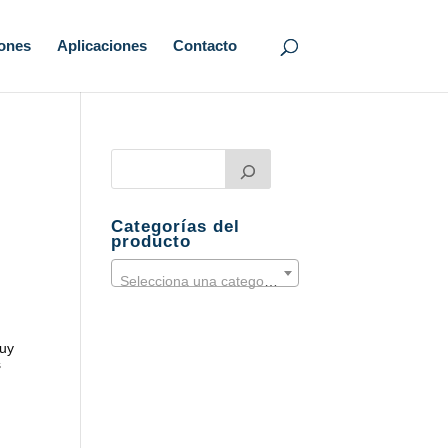
iones
Aplicaciones
Contacto
Categorías del
producto
Selecciona una categoría
muy
s