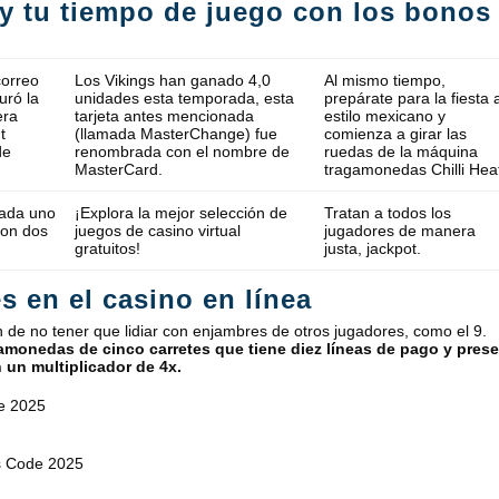
y tu tiempo de juego con los bonos
correo
Los Vikings han ganado 4,0
Al mismo tiempo,
uró la
unidades esta temporada, esta
prepárate para la fiesta 
era
tarjeta antes mencionada
estilo mexicano y
t
(llamada MasterChange) fue
comienza a girar las
de
renombrada con el nombre de
ruedas de la máquina
MasterCard.
tragamonedas Chilli Hea
cada uno
¡Explora la mejor selección de
Tratan a todos los
con dos
juegos de casino virtual
jugadores de manera
gratuitos!
justa, jackpot.
s en el casino en línea
 de no tener que lidiar con enjambres de otros jugadores, como el 9.
amonedas de cinco carretes que tiene diez líneas de pago y pres
 un multiplicador de 4x.
de 2025
s Code 2025