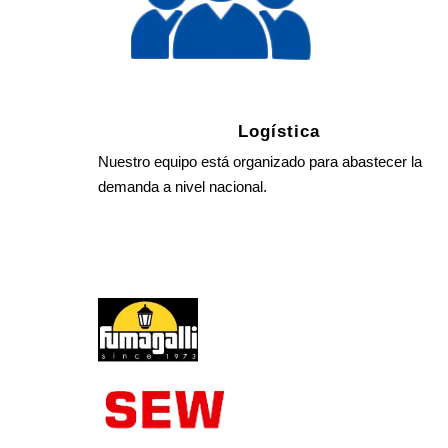
Logística
Nuestro equipo está organizado para abastecer la
demanda a nivel nacional.