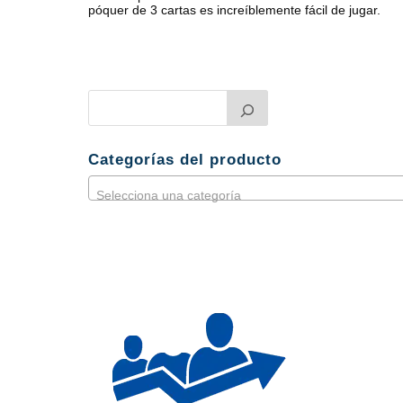
póquer de 3 cartas es increíblemente fácil de jugar.
Categorías del producto
Selecciona una categoría