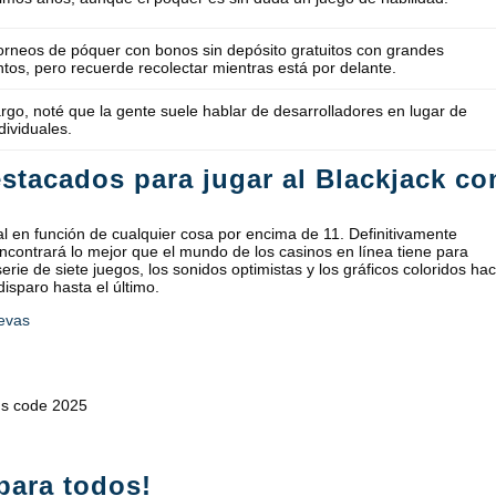
orneos de póquer con bonos sin depósito gratuitos con grandes
tos, pero recuerde recolectar mientras está por delante.
go, noté que la gente suele hablar de desarrolladores en lugar de
dividuales.
stacados para jugar al Blackjack co
l en función de cualquier cosa por encima de 11. Definitivamente
encontrará lo mejor que el mundo de los casinos en línea tiene para
erie de siete juegos, los sonidos optimistas y los gráficos coloridos ha
isparo hasta el último.
evas
us code 2025
para todos!