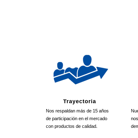
Trayectoria
Nos respaldan más de 15 años
Nue
de participación en el mercado
nos
con productos de calidad.
dem