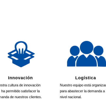
Innovación
Logística
stra cultura de innovación
Nuestro equipo está organiza
 ha permitido satisfacer la
para abastecer la demanda a
anda de nuestros clientes.
nivel nacional.