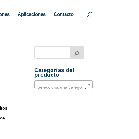
iones
Aplicaciones
Contacto
Categorías del
producto
Selecciona una categoría
iros
sde