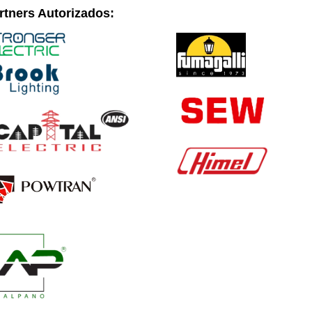
rtners Autorizados: