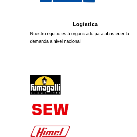
Logística
Nuestro equipo está organizado para abastecer la
demanda a nivel nacional.