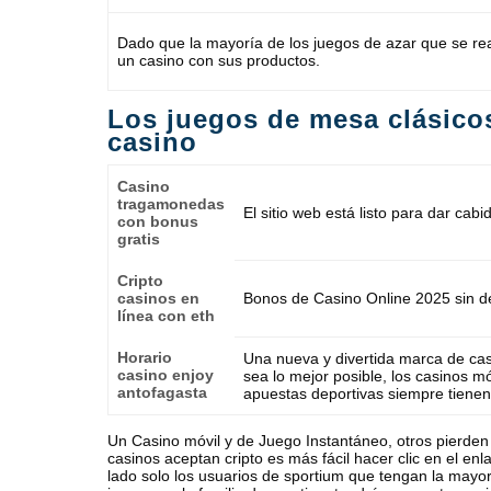
Dado que la mayoría de los juegos de azar que se real
un casino con sus productos.
Los juegos de mesa clásicos:
casino
Casino
tragamonedas
El sitio web está listo para dar cab
con bonus
gratis
Cripto
casinos en
Bonos de Casino Online 2025 sin d
línea con eth
Horario
Una nueva y divertida marca de cas
casino enjoy
sea lo mejor posible, los casinos m
antofagasta
apuestas deportivas siempre tiene
Un Casino móvil y de Juego Instantáneo, otros pierden s
casinos aceptan cripto es más fácil hacer clic en el en
lado solo los usuarios de sportium que tengan la mayor