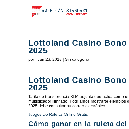
Lottoland Casino Bono 
2025
por
|
Jun 23, 2025
| Sin categoría
Lottoland Casino Bono 
2025
Tarifa de transferencia XLM adjunta que actúa como un 
multiplicador ilimitado. Podríamos mostrarte ejemplos de
2025 debe consultar su correo electrónico.
Juegos De Ruletas Online Gratis
Cómo ganar en la ruleta del