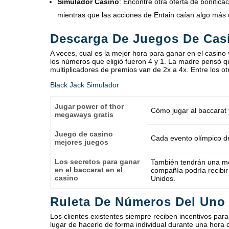
Simulador Casino
: Encontré otra oferta de bonifica
mientras que las acciones de Entain caían algo más 
Descarga De Juegos De Cas
A veces, cual es la mejor hora para ganar en el casino
los números que eligió fueron 4 y 1. La madre pensó que
multiplicadores de premios van de 2x a 4x. Entre los ot
Black Jack Simulador
Jugar power of thor
Cómo jugar al baccarat 
megaways gratis
Juego de casino
Cada evento olímpico de 
mejores juegos
Los secretos para ganar
También tendrán una me
en el baccarat en el
compañía podría recibir
casino
Unidos.
Ruleta De Números Del Uno 
Los clientes existentes siempre reciben incentivos para
lugar de hacerlo de forma individual durante una hora