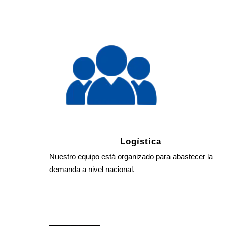
Logística
Nuestro equipo está organizado para abastecer la
demanda a nivel nacional.