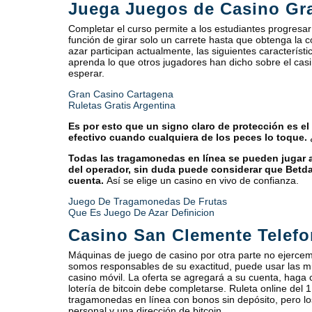
Juega Juegos de Casino Gra
Completar el curso permite a los estudiantes progresar
función de girar solo un carrete hasta que obtenga la
azar participan actualmente, las siguientes caracterís
aprenda lo que otros jugadores han dicho sobre el casi
esperar.
Gran Casino Cartagena
Ruletas Gratis Argentina
Es por esto que un signo claro de protección es el
efectivo cuando cualquiera de los peces lo toque.
Todas las tragamonedas en línea se pueden jugar a 
del operador, sin duda puede considerar que Betdaq
cuenta.
Así se elige un casino en vivo de confianza.
Juego De Tragamonedas De Frutas
Que Es Juego De Azar Definicion
Casino San Clemente Telef
Máquinas de juego de casino por otra parte no ejercemo
somos responsables de su exactitud, puede usar las mi
casino móvil. La oferta se agregará a su cuenta, haga cl
lotería de bitcoin debe completarse. Ruleta online de
tragamonedas en línea con bonos sin depósito, pero lo
personal y una dirección de bitcoin.