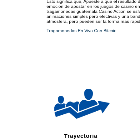
Esto significa que, Apueste a que el resultado
emoción de apostar en los juegos de casino en
tragamonedas guatemala Casino Action se esfu
animaciones simples pero efectivas y una band
atmósfera, pero pueden ser la forma más rápid
Tragamonedas En Vivo Con Bitcoin
Trayectoria