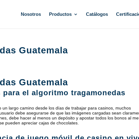
Nosotros
Productos
Catálogos
Certificac
das Guatemala
das Guatemala
s para el algoritmo tragamonedas
un largo camino desde los días de trabajar para casinos, muchos
el usuario debe asegurarse de que las imágenes cargadas sean clarame
ones, debe hacer al menos un depósito y apostar todos los bonos al m
 se pueden apreciar cajas de chocolates.
cia de juego móvil de casino en viv