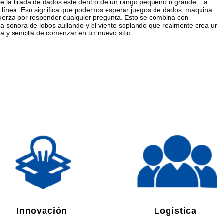
 de la tirada de dados esté dentro de un rango pequeño o grande. La
 línea. Eso significa que podemos esperar juegos de dados, maquina
erza por responder cualquier pregunta. Esto se combina con
a sonora de lobos aullando y el viento soplando que realmente crea u
a y sencilla de comenzar en un nuevo sitio.
Innovación
Logística