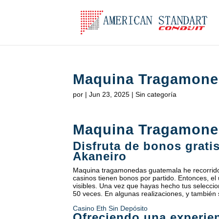
Maquina Tragamone
por
|
Jun 23, 2025
| Sin categoría
Maquina Tragamone
Disfruta de bonos grati
Akaneiro
Maquina tragamonedas guatemala he recorrido 
casinos tienen bonos por partido. Entonces, 
visibles. Una vez que hayas hecho tus selecci
50 veces. En algunas realizaciones, y también
Casino Eth Sin Depósito
Ofreciendo una experien