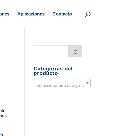
iones
Aplicaciones
Contacto
Categorías del
producto
Selecciona una categoría
nte
enos
o