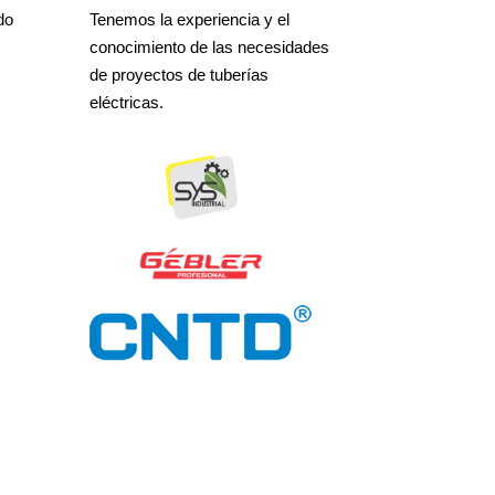
do
Tenemos la experiencia y el
conocimiento de las necesidades
de proyectos de tuberías
eléctricas.